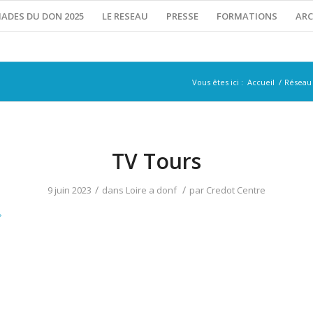
IADES DU DON 2025
LE RESEAU
PRESSE
FORMATIONS
ARC
Vous êtes ici :
Accueil
/
Réseau
TV Tours
/
/
9 juin 2023
dans
Loire a donf
par
Credot Centre