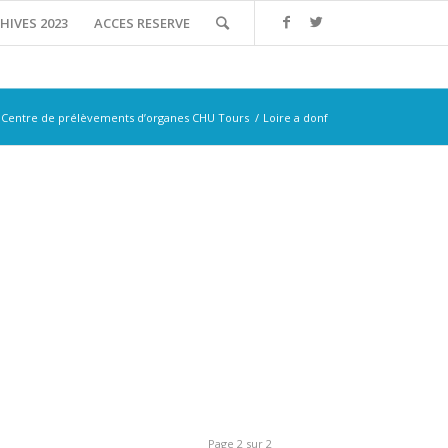
HIVES 2023
ACCES RESERVE
 Centre de prélèvements d’organes CHU Tours
/
Loire a donf
Page 2 sur 2