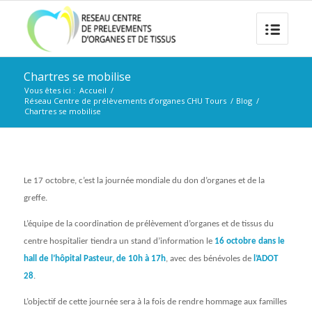
Chartres se mobilise
Vous êtes ici :
Accueil
/
Réseau Centre de prélèvements d’organes CHU Tours
/
Blog
/
Chartres se mobilise
Le 17 octobre, c’est la journée mondiale du don d’organes et de la
greffe.
L’équipe de la coordination de prélèvement d’organes et de tissus du
centre hospitalier tiendra un stand d’information le
16 octobre dans le
hall de l’hôpital Pasteur, de 10h à 17h
, avec des bénévoles de
l’ADOT
28
.
L’objectif de cette journée sera à la fois de rendre hommage aux familles