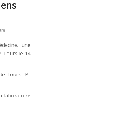
iens
tre
édecine, une
e Tours le 14
de Tours : Pr
u laboratoire