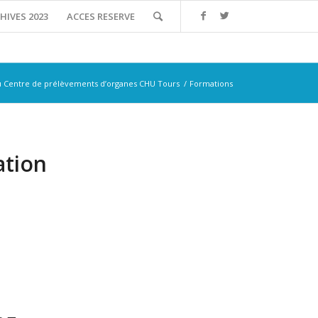
HIVES 2023
ACCES RESERVE
 Centre de prélèvements d’organes CHU Tours
/
Formations
ation