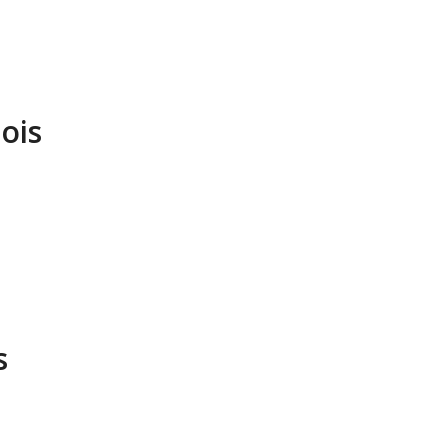
ois
s