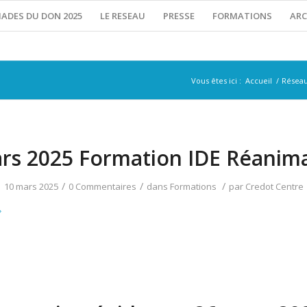
IADES DU DON 2025
LE RESEAU
PRESSE
FORMATIONS
ARC
Vous êtes ici :
Accueil
/
Réseau
rs 2025 Formation IDE Réanim
/
/
/
10 mars 2025
0 Commentaires
dans
Formations
par
Credot Centre