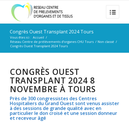
Congrès Ouest Transplant 2024 Tours
Vous êtes ici :
Accueil
/
Réseau Centre de prélèvements d’organes CHU Tours
/
Non classé
/
Congrès Ouest Transplant 2024 Tours
CONGRÈS OUEST
TRANSPLANT 2024 8
NOVEMBRE À TOURS
Près de 300 congressistes des Centres
Hospitaliers du Grand Ouest sont venus assister
à des sessions de grande qualité avec en
particulier le don croisé et une session donneur
et receveur âgé